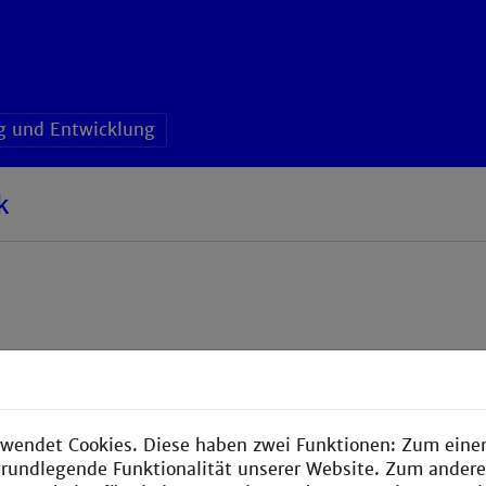
g und Entwicklung
k
alogtechnik und Sensorik (AGT) der Fakultät für Informati
wendet Cookies. Diese haben zwei Funktionen: Zum einen
e grundlegende Funktionalität unserer Website. Zum ander